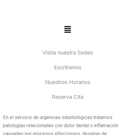
Ir
al
contenido
Menú
Visita nuestra Sedes
Escribenos
Nuestros Horarios
Reserva Cita
En el servicio de urgencias odontológicas tratamos
patologías relacionadas con dolor dental o inflamación
causadas por procesos infecciosos, desalojo de